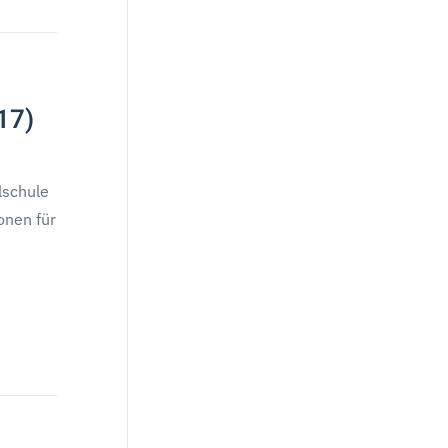
17)
lschule
onen für