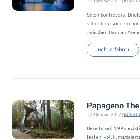
17. Oktober 2017
|
KUNST 
Salon kontrovers: Brief
schreiben, sondern um 
zwischen Hannah Aren
mehr erfahren
Papageno The
17. Oktober 2017
|
KUNST 
Bereits seit 1998 exis
festen, voll klimatisie