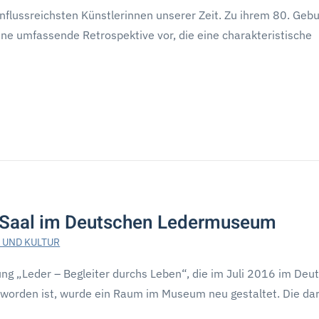
fluss­reichs­ten Künst­le­rin­nen unse­rer Zeit. Zu ihrem 80. Gebu
e umfas­sende Retro­spek­tive vor, die eine charak­te­ris­ti­sche
 Saal im Deutschen Ledermuseum
 UND KULTUR
ung „Leder – Begleiter durchs Leben“, die im Juli 2016 im Deu
orden ist, wurde ein Raum im Museum neu gestaltet. Die dar
…