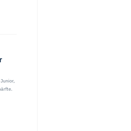
r
Junior,
ärfte.