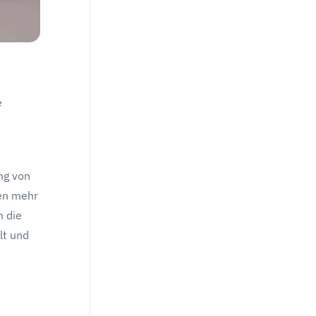
e
ng von
ten mehr
 die
lt und