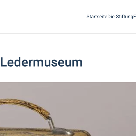
Startseite
Die Stiftung
F
s Ledermuseum