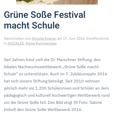
Grüne Soße Festival
macht Schule
Geschrieben von
Simone Krämer
am
17. Juni 2016
. Veröffentlicht
zu
in
SOZIALES
.
Keine Kommentare
Grüne
Soße
Festival
Seit Jahren freut sich die Dr. Marschner Stiftung, den
macht
lokalen Nachwuchswettbewerb „Grüne Soße macht
Schule
Schule“ zu unterstützen. Auch im 7. Jubiläumsjahr 2016
hat sich unsere Stiftung beteiligt. Seit 2010 nehmen
jährlich mehr als 1.200 Schülerinnen und Schüler an dem
pädagogisch und kulturell hochwertigen Wettbewerb rund
um die Grüne Soße teil. Das Bild zeigt (© Foto: Sabine
Imhof) den Grüne Soße Wettbewerb 2016.