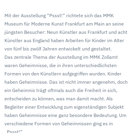
Pssst..
!
Eine
Mit der Ausstellung “Pssst!“ richtete sich das MMK
Ausstellung
Museum für Moderne Kunst Frankfurt am Main an seine
für
Kinder
jüngsten Besucher: Neun Künstler aus Frankfurt und acht
im
Künstler aus England haben Arbeiten für Kinder im Alter
MMK
von fünf bis zwölf Jahren entwickelt und gestaltet.
Das zentrale Thema der Ausstellung im MMK Zollamt
waren Geheimnisse, die in ihren unterschiedlichsten
Formen von den Künstlern aufgegriffen wurden. Kinder
haben Geheimnisse. Das ist nicht immer angenehm, doch
ein Geheimnis trägt oftmals auch die Freiheit in sich,
entscheiden zu können, was man damit macht. Als
Begleiter einer Entwicklung zum eigenständigen Subjekt
haben Geheimnisse eine ganz besondere Bedeutung. Um
verschiedene Formen von Geheimnissen ging es in
„Pssst!“