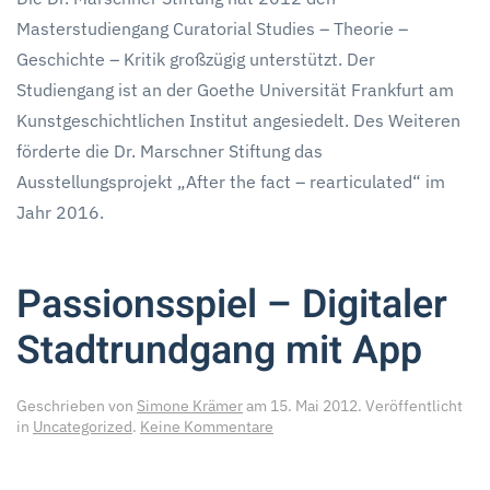
–
Masterstudiengang Curatorial Studies – Theorie –
Theorie
–
Geschichte – Kritik großzügig unterstützt. Der
Geschichte
Studiengang ist an der Goethe Universität Frankfurt am
–
Kritik
Kunstgeschichtlichen Institut angesiedelt. Des Weiteren
förderte die Dr. Marschner Stiftung das
Ausstellungsprojekt „After the fact – rearticulated“ im
Jahr 2016.
Passionsspiel – Digitaler
Stadtrundgang mit App
Geschrieben von
Simone Krämer
am
15. Mai 2012
. Veröffentlicht
zu
in
Uncategorized
.
Keine Kommentare
Passionsspiel
–
Digitaler