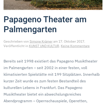
Papageno Theater am
Palmengarten
Geschrieben von
Simone Krämer
am
17. Oktober 2017
.
zu
Veröffentlicht in
KUNST UND KULTUR
.
Keine Kommentare
Papageno
Theater
am
Bereits seit 1998 existiert das Papageno Musiktheater
Palmengar
im Palmengarten – seit 2002 in einer festen, voll
klimatisierten Spielstätte mit 199 Sitzplätzen. Innerhalb
kurzer Zeit wurde es zum festen Bestandteil des
kulturellen Lebens in Frankfurt. Das Papageno
Musiktheater bietet ein abwechslungsreiches
Abendprogramm – Opernschauspiele, Operetten,