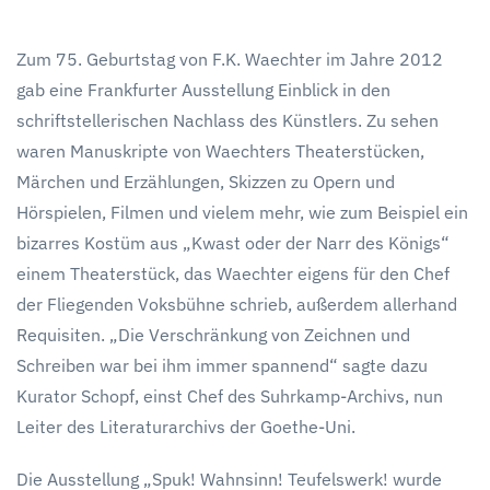
Spuk!
Wahnsinn!
Teufelswer
Zum 75. Geburtstag von F.K. Waechter im Jahre 2012
Ausstellun
gab eine Frankfurter Ausstellung Einblick in den
F.K.
Waechter
schriftstellerischen Nachlass des Künstlers. Zu sehen
waren Manuskripte von Waechters Theaterstücken,
Märchen und Erzählungen, Skizzen zu Opern und
Hörspielen, Filmen und vielem mehr, wie zum Beispiel ein
bizarres Kostüm aus „Kwast oder der Narr des Königs“
einem Theaterstück, das Waechter eigens für den Chef
der Fliegenden Voksbühne schrieb, außerdem allerhand
Requisiten. „Die Verschränkung von Zeichnen und
Schreiben war bei ihm immer spannend“ sagte dazu
Kurator Schopf, einst Chef des Suhrkamp-Archivs, nun
Leiter des Literaturarchivs der Goethe-Uni.
Die Ausstellung „Spuk! Wahnsinn! Teufelswerk! wurde