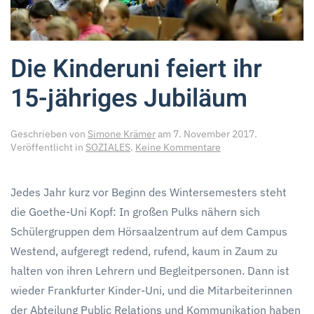
Die Kinderuni feiert ihr
15-jähriges Jubiläum
Geschrieben von
Simone Krämer
am
7. November 2017
.
zu
Veröffentlicht in
SOZIALES
.
Keine Kommentare
Die
Kinderuni
feiert
Jedes Jahr kurz vor Beginn des Wintersemesters steht
ihr
die Goethe-Uni Kopf: In großen Pulks nähern sich
15-
jähriges
Schülergruppen dem Hörsaalzentrum auf dem Campus
Jubiläum
Westend, aufgeregt redend, rufend, kaum in Zaum zu
halten von ihren Lehrern und Begleitpersonen. Dann ist
wieder Frankfurter Kinder-Uni, und die Mitarbeiterinnen
der Abteilung Public Relations und Kommunikation haben