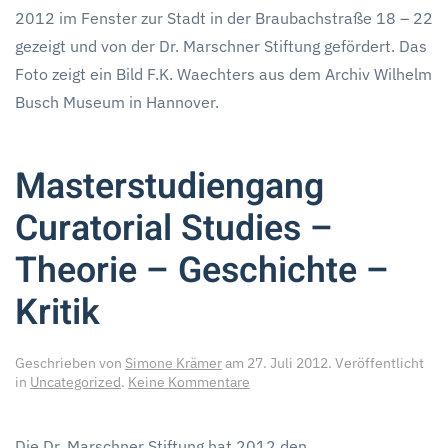
2012 im Fenster zur Stadt in der Braubachstraße 18 – 22
gezeigt und von der Dr. Marschner Stiftung gefördert. Das
Foto zeigt ein Bild F.K. Waechters aus dem Archiv Wilhelm
Busch Museum in Hannover.
Masterstudiengang
Curatorial Studies –
Theorie – Geschichte –
Kritik
Geschrieben von
Simone Krämer
am
27. Juli 2012
. Veröffentlicht
zu
in
Uncategorized
.
Keine Kommentare
Masterstudiengang
Curatorial
Studies
Die Dr. Marschner Stiftung hat 2012 den