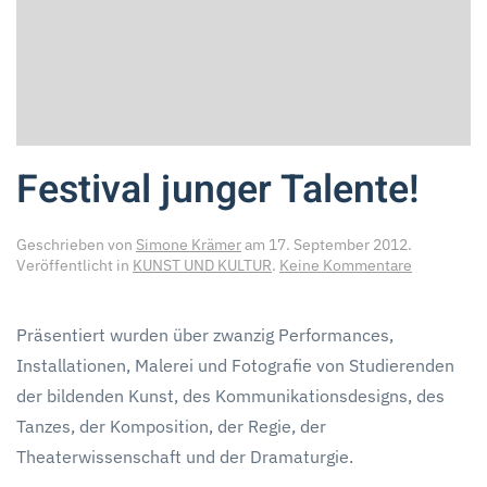
Festival junger Talente!
Geschrieben von
Simone Krämer
am
17. September 2012
.
zu
Veröffentlicht in
KUNST UND KULTUR
.
Keine Kommentare
Festival
junger
Talente!
Präsentiert wurden über zwanzig Performances,
Installationen, Malerei und Fotografie von Studierenden
der bildenden Kunst, des Kommunikationsdesigns, des
Tanzes, der Komposition, der Regie, der
Theaterwissenschaft und der Dramaturgie.