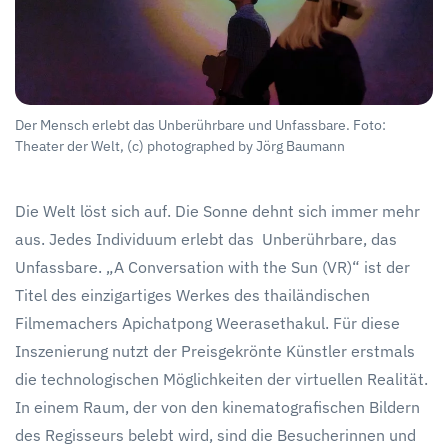
Der Mensch erlebt das Unberührbare und Unfassbare. Foto:
Theater der Welt, (c) photographed by Jörg Baumann
Die Welt löst sich auf. Die Sonne dehnt sich immer mehr
aus. Jedes Individuum erlebt das
Unberührbare, das
Unfassbare. „A Conversation with the Sun (VR)“ ist der
Titel des einzigartiges Werkes des thailändischen
Filmemachers Apichatpong Weerasethakul. Für diese
Inszenierung nutzt der Preisgekrönte Künstler erstmals
die technologischen Möglichkeiten der virtuellen Realität.
In einem Raum, der von den kinematografischen Bildern
des Regisseurs belebt wird, sind die Besucherinnen und