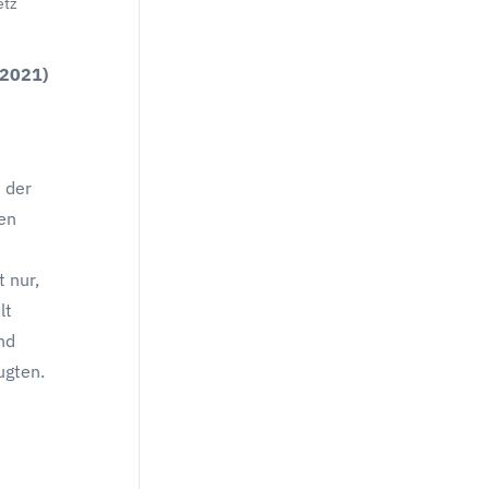
etz
 2021)
 der
gen
 nur,
lt
nd
ugten.