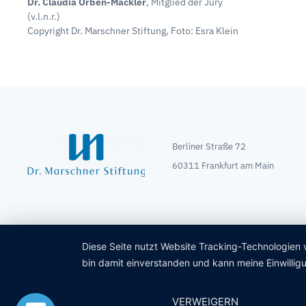
Dr. Claudia Orben-Mäckler
, Mitglied der Jury
(v.l.n.r.)
Copyright Dr. Marschner Stiftung, Foto: Esra Klein
Berliner Straße 72
60311 Frankfurt am Main
Diese Seite nutzt Website Tracking-Technologien 
bin damit einverstanden und kann meine Einwilligu
VERWEIGERN