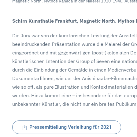
Magnetic North. Mythos Kanada in der Malerei 1910-1940, Ausstel
Schirn Kunsthalle Frankfurt, Magnetic North. Mythos 
Die Jury war von der kuratorischen Leistung der Ausstell
beeindruckenden Präsentation wurde die Malerei der Gro
eingeordnet und mit gegenwärtigen (post-)kolonialen Deb
künstlerischen Intention der Group of Seven eine nation
durch die Einbindung der Gemälde in einen Medienverbun
Dokumentarfilmen, wie der der Anishinaabe-Filmemacherin
wie so oft, als pure Illustration und Kontextmaterialien
wurden. Hinzu kommt eine – insbesondere für das euro
unbekannter Künstler, die nicht nur ein breites Publiku
Pressemitteilung Verleihung für 2021