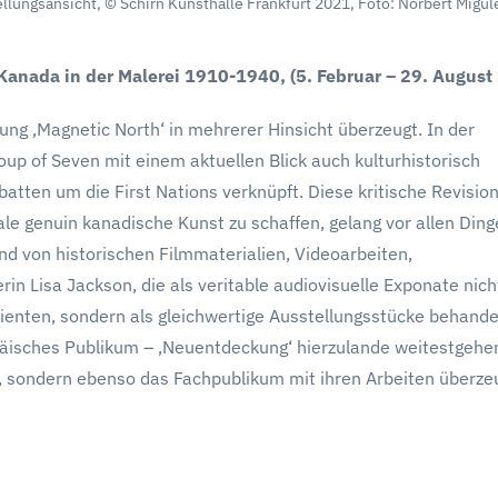
lungsansicht, © Schirn Kunsthalle Frankfurt 2021, Foto: Norbert Migul
Kanada in der Malerei 1910-1940, (5. Februar – 29. August
ung ‚Magnetic North‘ in mehrerer Hinsicht überzeugt. In der
up of Seven mit einem aktuellen Blick auch kulturhistorisch
atten um die First Nations verknüpft. Diese kritische Revision
ale genuin kanadische Kunst zu schaffen, gelang vor allen Din
d von historischen Filmmaterialien, Videoarbeiten,
 Lisa Jackson, die als veritable audiovisuelle Exponate nicht
 dienten, sondern als gleichwertige Ausstellungsstücke behande
päisches Publikum – ‚Neuentdeckung‘ hierzulande weitestgehe
m, sondern ebenso das Fachpublikum mit ihren Arbeiten überze